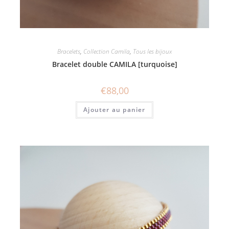
Bracelets
,
Collection Camila
,
Tous les bijoux
Bracelet double CAMILA [turquoise]
€
88,00
Ajouter au panier