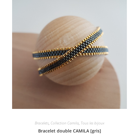
Bracelets
,
Collection Camila
,
Tous les bijoux
Bracelet double CAMILA [gris]