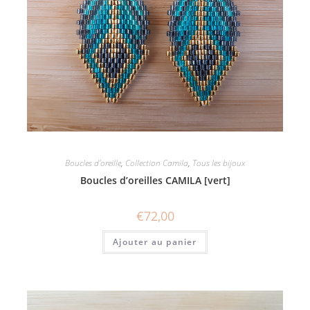
Boucles d'oreille
,
Collection Camila
,
Tous les bijoux
Boucles d’oreilles CAMILA [vert]
€
72,00
Ajouter au panier