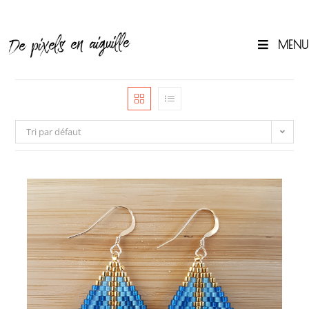
Skip
to
content
MENU
0
Tri par défaut