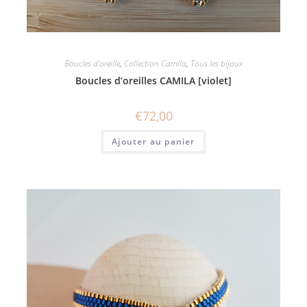
Boucles d'oreille
,
Collection Camila
,
Tous les bijoux
Boucles d’oreilles CAMILA [violet]
€
72,00
Ajouter au panier