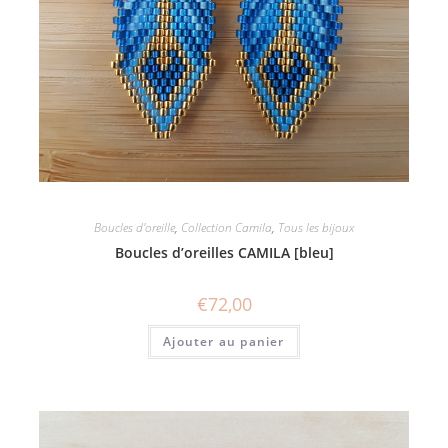
Boucles d'oreille
,
Collection Camila
,
Tous les bijoux
Boucles d’oreilles CAMILA [bleu]
€
72,00
Ajouter au panier