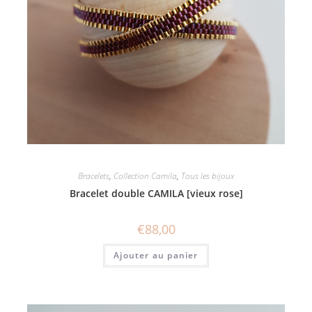
Bracelets
,
Collection Camila
,
Tous les bijoux
Bracelet double CAMILA [vieux rose]
€
88,00
Ajouter au panier