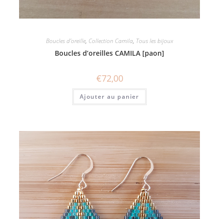
Boucles d'oreille
,
Collection Camila
,
Tous les bijoux
Boucles d’oreilles CAMILA [paon]
€
72,00
Ajouter au panier