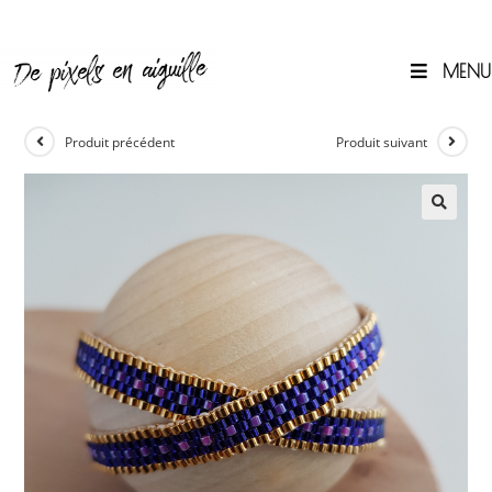
Skip
to
content
MENU
0
Produit précédent
Produit suivant
🔍