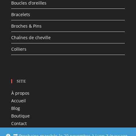
Boucles d’oreilles
Bracelets
Broches & Pins
Chaînes de cheville
Colliers
SITE
À propos
Accueil
Blog
Boutique
Contact
Liens utiles ♡
🔜 Prochains marchés le 29 novembre à Lyon 3 (passage