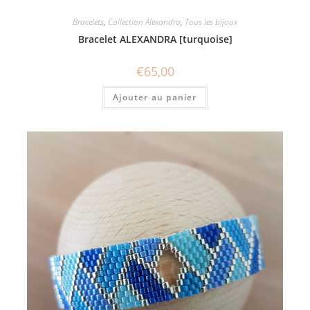
Bracelets
,
Collection Alexandra
,
Tous les bijoux
Bracelet ALEXANDRA [turquoise]
€
65,00
Ajouter au panier