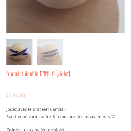
Bracelet double CAMILA [violet]
€
141,00
Jouez avec le bracelet Camila !
Son tombé varie au fur & à mesure des mouvements
♡
Coloris
: or, camaïeu de violets