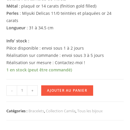
Métal
: plaqué or 14 carats (finition gold filled)
Perles
: Miyuki Delicas 11/0 teintées et plaquées or 24
carats
Longueur
: 31 à 34.5 cm
Info’ stock :
Pièce disponible : envoi sous 1 à 2 jours
Réalisation sur commande : envoi sous 3 à 5 jours
Réalisation sur mesure : Contactez-moi !
1 en stock (peut être commandé)
quantité
-
+
AJOUTER AU PANIER
de
Bracelet
double
Catégories :
Bracelets
,
Collection Camila
,
Tous les bijoux
CAMILA
[violet]