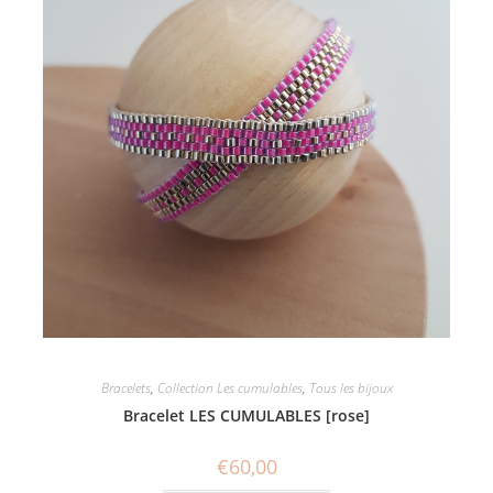
Bracelets
,
Collection Les cumulables
,
Tous les bijoux
Bracelet LES CUMULABLES [rose]
€
60,00