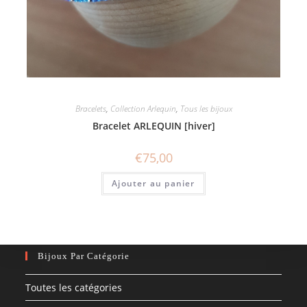
Bracelets
,
Collection Arlequin
,
Tous les bijoux
Bracelet ARLEQUIN [hiver]
€
75,00
Ajouter au panier
Bijoux Par Catégorie
Toutes les catégories