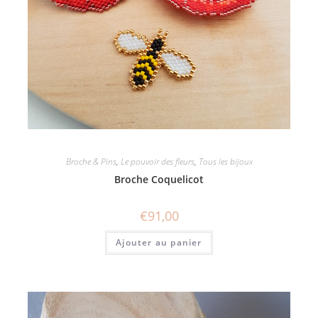
Broche & Pins
,
Le pouvoir des fleurs
,
Tous les bijoux
Broche Coquelicot
€
91,00
Ajouter au panier