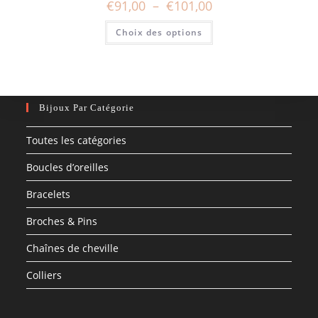
Plage
€
91,00
–
€
101,00
de
prix :
Ce
Choix des options
€91,00
produit
à
a
€101,00
plusieurs
variations.
Les
options
peuvent
être
Bijoux Par Catégorie
choisies
sur
la
Toutes les catégories
page
du
produit
Boucles d’oreilles
Bracelets
Broches & Pins
Chaînes de cheville
Colliers