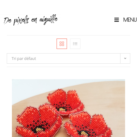
Skip
to
content
MENU
0
Tri par défaut