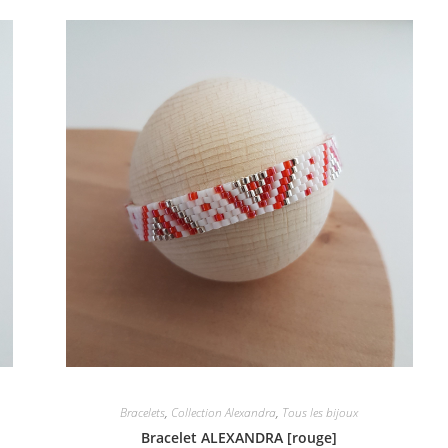
Bracelets
,
Collection Alexandra
,
Tous les bijoux
Bracelet ALEXANDRA [rouge]