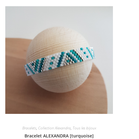
Bracelets
,
Collection Alexandra
,
Tous les bijoux
Bracelet ALEXANDRA [turquoise]