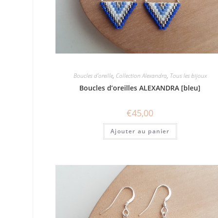
Boucles d'oreille
,
Collection Alexandra
,
Tous les bijoux
Boucles d’oreilles ALEXANDRA [bleu]
€
45,00
Ajouter au panier