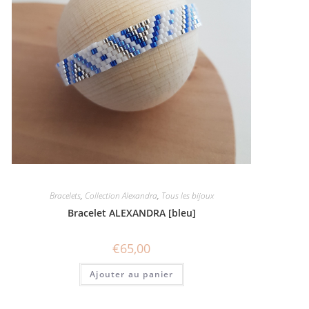
Bracelets
,
Collection Alexandra
,
Tous les bijoux
Bracelet ALEXANDRA [bleu]
€
65,00
Ajouter au panier