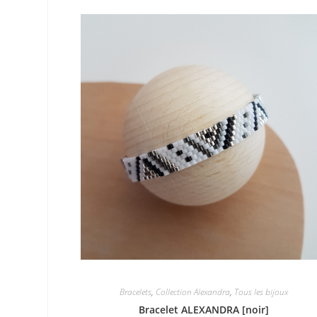
Bracelets
,
Collection Alexandra
,
Tous les bijoux
Bracelet ALEXANDRA [noir]