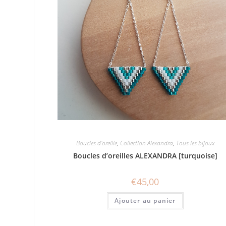
Boucles d'oreille
,
Collection Alexandra
,
Tous les bijoux
Boucles d’oreilles ALEXANDRA [turquoise]
€
45,00
Ajouter au panier