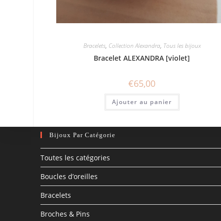
Bracelets
,
Collection Alexandra
,
Tous les bijoux
Bracelet ALEXANDRA [violet]
€
65,00
Ajouter au panier
Bijoux Par Catégorie
Toutes les catégories
Boucles d’oreilles
Bracelets
Broches & Pins