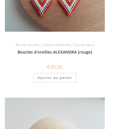
Boucles d'oreille
,
Collection Alexandra
,
Tous les bijoux
Boucles d’oreilles ALEXANDRA [rouge]
€
45,00
Ajouter au panier