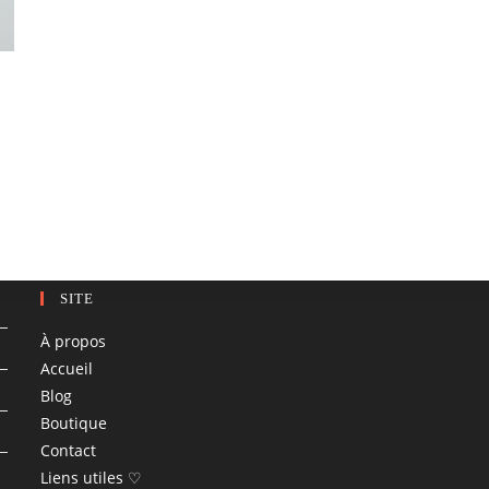
SITE
À propos
Accueil
Blog
Boutique
Contact
Liens utiles ♡