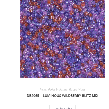
Perles
,
Perles brillantes
,
Rouge
,
Violet
DB2065 – LUMINOUS WILDBERRY BLITZ MIX
Lire la suite