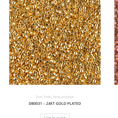
Doré
,
Perles
,
Perles brillantes
DB0031 – 24KT GOLD PLATED
Lire la suite