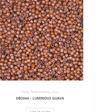
Perles
,
Perles brillantes
,
Rose
DB2044 – LUMINOUS GUAVA
Lire la suite