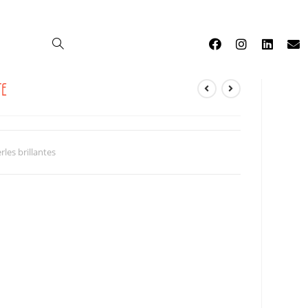
0
TE
rles brillantes