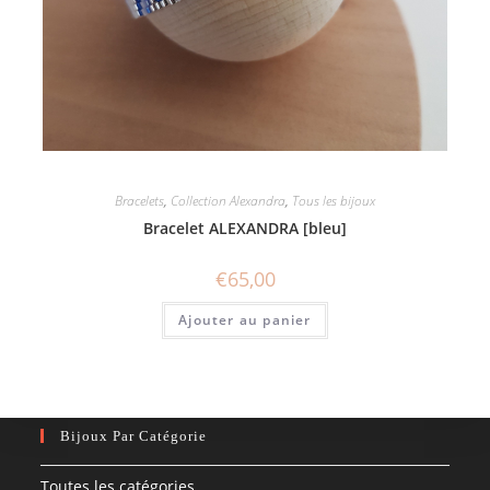
Bracelets
,
Collection Alexandra
,
Tous les bijoux
Bracelet ALEXANDRA [bleu]
€
65,00
Ajouter au panier
Bijoux Par Catégorie
Toutes les catégories