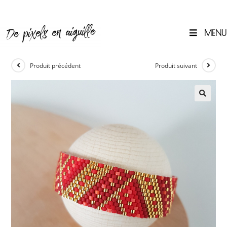
Skip
to
content
MENU
0
Produit précédent
Produit suivant
🔍