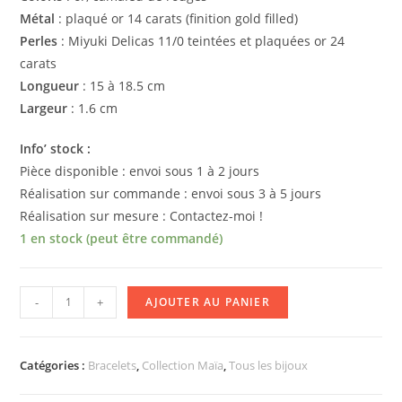
Métal
: plaqué or 14 carats (finition gold filled)
Perles
: Miyuki Delicas 11/0 teintées et plaquées or 24
carats
Longueur
: 15 à 18.5 cm
Largeur
: 1.6 cm
Info’ stock :
Pièce disponible : envoi sous 1 à 2 jours
Réalisation sur commande : envoi sous 3 à 5 jours
Réalisation sur mesure : Contactez-moi !
1 en stock (peut être commandé)
quantité
-
+
AJOUTER AU PANIER
de
Bracelet
MAÏA
Catégories :
Bracelets
,
Collection Maïa
,
Tous les bijoux
[rouge]