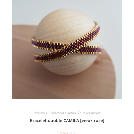
Bracelets
,
Collection Camila
,
Tous les bijoux
Bracelet double CAMILA [vieux rose]