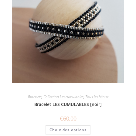
Bracelets
,
Collection Les cumulables
,
Tous les bijoux
Bracelet LES CUMULABLES [noir]
€
60,00
Ce
Choix des options
produit
a