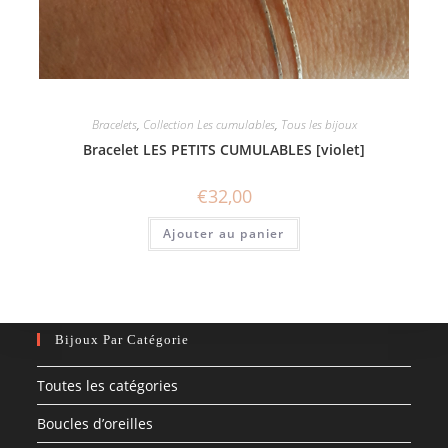
Bracelets
,
Collection Les cumulables
,
Tous les bijoux
Bracelet LES PETITS CUMULABLES [violet]
€
32,00
Ajouter au panier
Bijoux Par Catégorie
Toutes les catégories
Boucles d’oreilles