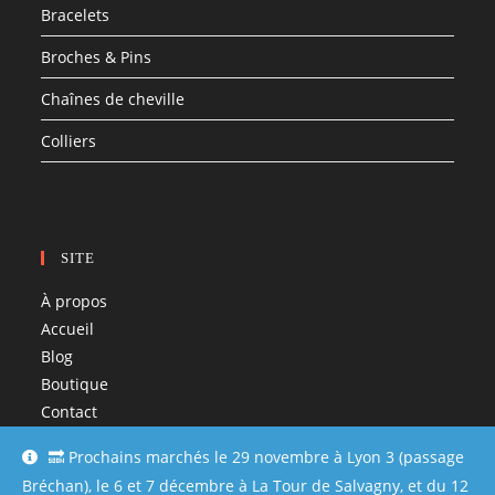
Bracelets
Broches & Pins
Chaînes de cheville
Colliers
SITE
À propos
Accueil
Blog
Boutique
Contact
Liens utiles ♡
🔜 Prochains marchés le 29 novembre à Lyon 3 (passage
Mentions légales et CGV
Bréchan), le 6 et 7 décembre à La Tour de Salvagny, et du 12
Mon compte