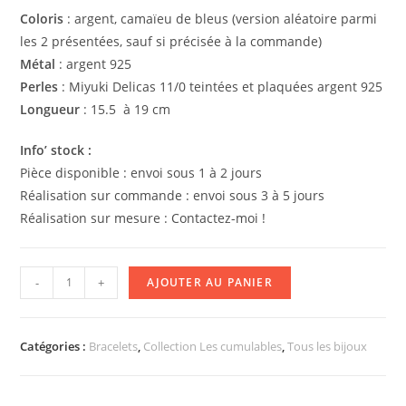
Coloris
: argent, camaïeu de bleus (version aléatoire parmi
les 2 présentées, sauf si précisée à la commande)
Métal
: argent 925
Perles
: Miyuki Delicas 11/0 teintées et plaquées argent 925
Longueur
: 15.5 à 19 cm
Info’ stock :
Pièce disponible : envoi sous 1 à 2 jours
Réalisation sur commande : envoi sous 3 à 5 jours
Réalisation sur mesure : Contactez-moi !
quantité
-
+
AJOUTER AU PANIER
de
Bracelet
LES
Catégories :
Bracelets
,
Collection Les cumulables
,
Tous les bijoux
PETITS
CUMULABLES