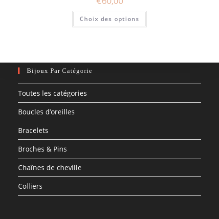
€
60,00
Ce
Choix des options
produit
a
plusieurs
variations.
Les
options
peuvent
être
Bijoux Par Catégorie
choisies
sur
la
Toutes les catégories
page
du
produit
Boucles d’oreilles
Bracelets
Broches & Pins
Chaînes de cheville
Colliers