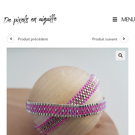
Skip
to
content
MENU
0
Produit précédent
Produit suivant
🔍