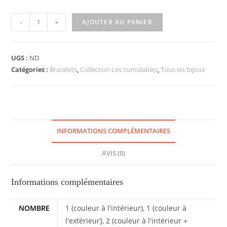
quantité
-
+
AJOUTER AU PANIER
de
Bracelet
LES
UGS :
ND
Catégories :
CUMULABLES
Bracelets
,
Collection Les cumulables
,
Tous les bijoux
[rose]
INFORMATIONS COMPLÉMENTAIRES
AVIS (0)
Informations complémentaires
NOMBRE
1 (couleur à l'intérieur), 1 (couleur à
l'extérieur], 2 (couleur à l'intérieur +