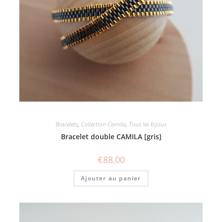
Bracelets
,
Collection Camila
,
Tous les bijoux
Bracelet double CAMILA [gris]
€
88,00
Ajouter au panier