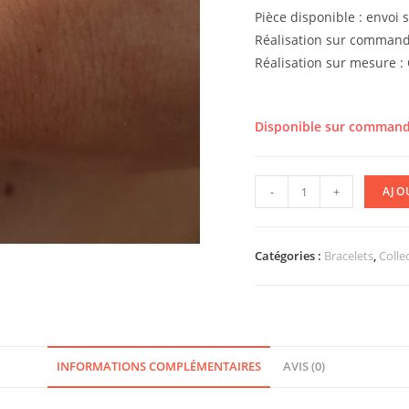
Pièce disponible : envoi 
Réalisation sur commande
Réalisation sur mesure :
Disponible sur comman
quantité
-
+
AJO
de
Bracelet
AGATHE
Catégories :
Bracelets
,
Colle
[violet]
INFORMATIONS COMPLÉMENTAIRES
AVIS (0)