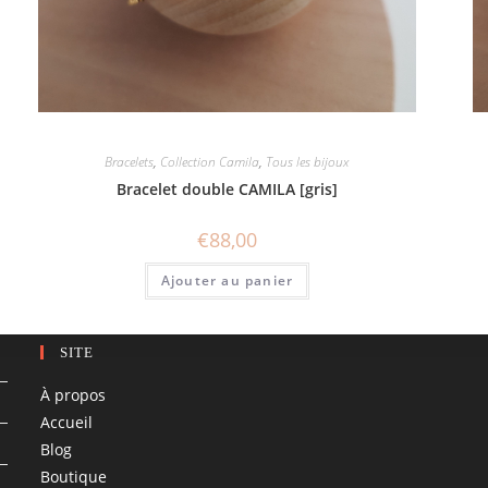
Bracelets
,
Collection Camila
,
Tous les bijoux
Bracelet double CAMILA [gris]
€
88,00
Ajouter au panier
SITE
À propos
Accueil
Blog
Boutique