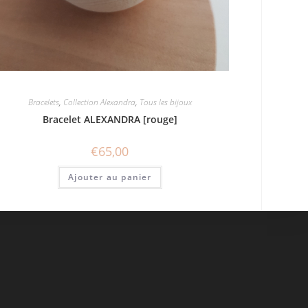
Bracelets
,
Collection Alexandra
,
Tous les bijoux
Bracelet ALEXANDRA [rouge]
€
65,00
Ajouter au panier