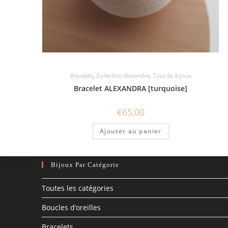
Bracelets
,
Collection Alexandra
,
Tous les bijoux
Bracelet ALEXANDRA [turquoise]
€
65,00
Ajouter au panier
Bijoux Par Catégorie
Toutes les catégories
Boucles d’oreilles
Bracelets