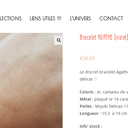
LECTIONS
LIENS UTILES ♡
L’UNIVERS
CONTACT
Bracelet AGATHE [violet
🔍
€
38,00
Le discret bracelet Agath
délicat ♡
Coloris
: or, camaïeu de v
Métal
: plaqué or 14 carat
Perles
: Miyuki Delicas 11
Longueur
: 15.5 à 19 cm
Info’ stock :