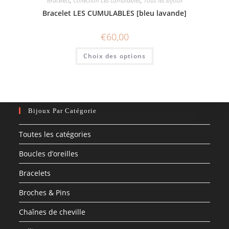
Bracelets
,
Collection Les cumulables
,
Tous les bijoux
Bracelet LES CUMULABLES [bleu lavande]
€
60,00
Ce
Choix des options
produit
a
plusieurs
variations.
Les
options
peuvent
être
Bijoux Par Catégorie
choisies
sur
la
Toutes les catégories
page
du
produit
Boucles d’oreilles
Bracelets
Broches & Pins
Chaînes de cheville