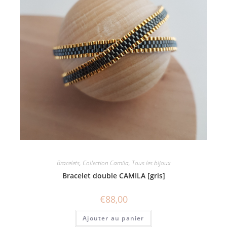
Bracelets
,
Collection Camila
,
Tous les bijoux
Bracelet double CAMILA [gris]
€
88,00
Ajouter au panier