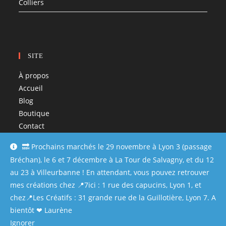
Colliers
SITE
À propos
Accueil
Blog
Boutique
Contact
Liens utiles ♡
🔜 Prochains marchés le 29 novembre à Lyon 3 (passage
Mentions légales et CGV
Bréchan), le 6 et 7 décembre à La Tour de Salvagny, et du 12
Mon compte
au 23 à Villeurbanne ! En attendant, vous pouvez retrouver
Paiement
mes créations chez 📍7ici : 1 rue des capucins, Lyon 1, et
Panier
chez📍Les Créatifs : 31 grande rue de la Guillotière, Lyon 7. A
bientôt ❤ Laurène
Ignorer
© 2020 - De pixels en aiguille - Fait avec ❤️ à Lyon