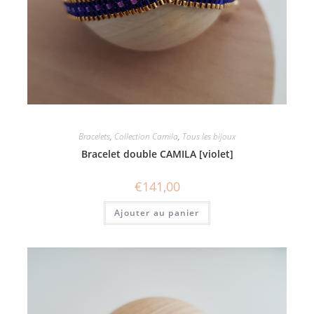
Bracelets
,
Collection Camila
,
Tous les bijoux
Bracelet double CAMILA [violet]
€
141,00
Ajouter au panier