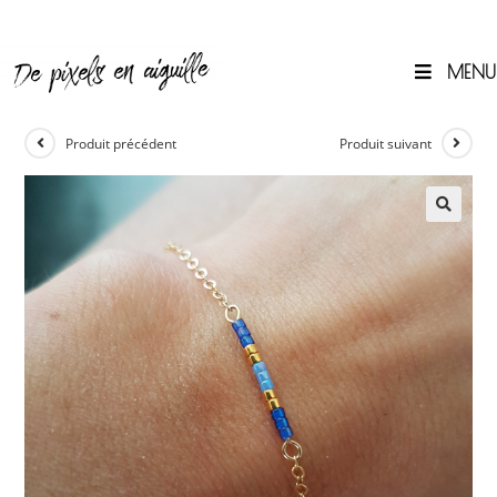
Skip
to
content
MENU
0
Produit précédent
Produit suivant
🔍