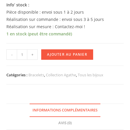
Info’ stock :
Pièce disponible : envoi sous 1 à 2 jours
Réalisation sur commande : envoi sous 3 à 5 jours
Réalisation sur mesure : Contactez-moi !
1 en stock (peut être commandé)
quantité
-
+
AJOUTER AU PANIER
de
Bracelet
AGATHE
Catégories :
Bracelets
,
Collection Agathe
,
Tous les bijoux
[bleu]
INFORMATIONS COMPLÉMENTAIRES
AVIS (0)